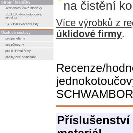
na čistění
Strojní hladičky
Jednokotoučové hladičky
BEG 180 dvoukotoučová
hladička
Více výrobků z r
BAS 1500 vibrační lišty
úklidové firmy
.
Účelové sestavy
pro panelárny
pro půjčovny
pro úklidové firmy
pro bytové podlaháře
Recenze/hodn
jednokotoučový
SCHWAMBORN n
Příslušenství