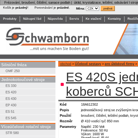
Frézování, broušení, čištění, sanace podlah | úklid, krystalizace, leštění, odsávání l stroj
Košík je
prázdný
!
Porovnávání je
prázdné
.
Měna:
Produkty
Nákupní řád
Nápověda
Servis
Ke stažení
Kontakty
Rozšíř
obchod
>
Účelové sestavy
>
pro úklidové firmy
>
Silniční fréza
OMF 250
ES 420S jedn
Jednokotoučové stroje
ES 330
koberců S
ES 420
ES 430
Kód
18A612302
EP 430
Popis
jednootáčkový stroj se zvýšeným kr
ES 51
Použití
broušení, čištění, leštění podlah, kry
ES 545
Rozměr
Ø 410 vodící tyč 850 mm
Víceúčelové rotační stroje
Parametry
Napětí: 230 Volt
Frekvence: 50 Hz
STR 580
Výkon: 1600 W
Stupeň krytí: IP 44