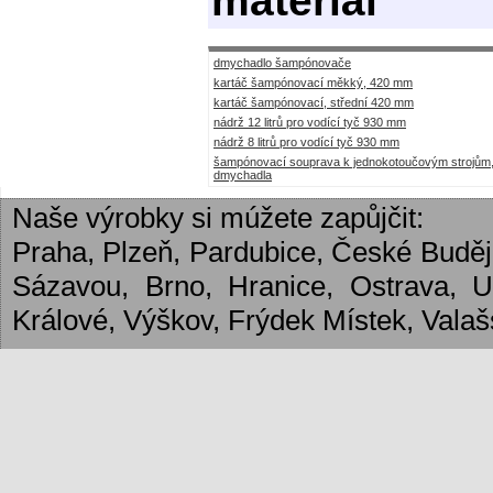
materiál
dmychadlo šampónovače
kartáč šampónovací měkký, 420 mm
kartáč šampónovací, střední 420 mm
nádrž 12 litrů pro vodící tyč 930 mm
nádrž 8 litrů pro vodící tyč 930 mm
šampónovací souprava k jednokotoučovým strojům
dmychadla
Naše výrobky si múžete zapůjčit:
Praha, Plzeň, Pardubice, České Budějo
Sázavou, Brno, Hranice, Ostrava, 
Králové, Výškov, Frýdek Místek, Valašs