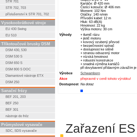
STR 701
Kartáče: Ø 420 mm
Čistící kotouče: Ø 406 mm
STR 702, 703
Moment: 102 Nm
příslušenství k STR 701, 702
Otáčky: 140 n/min
Přívodní kabel: 12 m
Hluk: 63 dB(A)
Vysokoobrátkové stroje
Hmotnost: 22 kg
EU 430 Swing
Výška motoru: 30 cm
Výhody
+ tlumič rázu
EU 510
+ jistič motoru
+ kovový ozubený převod
Tříkotoučové brusky DSM
+ bezpečnostní spínač
+ dostupnost ke stěně
DSM 430, 530
+ stranou odsazený motor
DSM 530 S
+ nízská hmotnost
+ robustní konstrukce
DSM 650 S
+ snadná výměna kartáčů
při dovybavení přídavným závažím je 
DSM 800 S DOC
Výrobce
Schwamborn
Diamantové nástroje ETX
Akce
přepravné v ceně tohoto výrobku!
DSM 250
Dostupnost
Na dotaz
Sanační frézy
BEF 201, 203
BEF 250
BEF 301
nástroje do fréz
Zařazení ES
Průmyslové vysavače
SDC, SDS vysavače