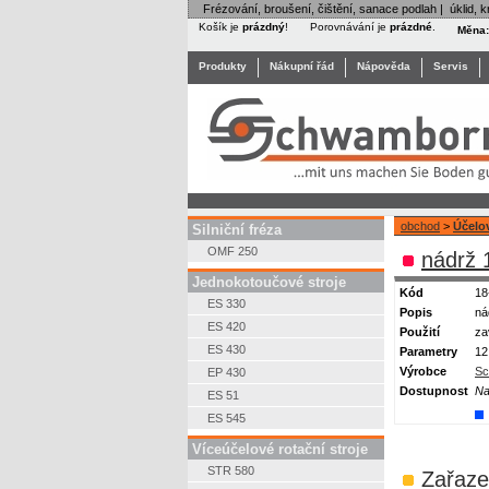
Frézování, broušení, čištění, sanace podlah | úklid, kr
Košík je
prázdný
!
Porovnávání je
prázdné
.
Měna
Produkty
Nákupní řád
Nápověda
Servis
obchod
>
Účelo
Silniční fréza
OMF 250
nádrž 
Jednokotoučové stroje
Kód
18
ES 330
Popis
ná
ES 420
Použití
za
ES 430
Parametry
12 
Výrobce
Sc
EP 430
Dostupnost
Na
ES 51
ES 545
Víceúčelové rotační stroje
STR 580
Zařaze