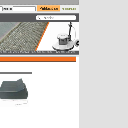
heslo:
registrace
20 602 738 220 / Morava: +420 581 601 535 , +420 602 738 221