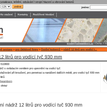
ystalizace, leštění, odsávání l strojní hlazení a vibrování betonů
:
jméno:
Ke stažení
Kontakty
Rozšířené hledání
prodej@schwamborn.cz
/ Čechy: + 4
vé sestavy
>
pro úklidové firmy
>
čistění koberců
>
nádrž 12 litrů pro vodící t...
12 litrů pro vodící tyč 930 mm
-510800
drž s ovládacím ventilem pro upevnění na vodící tyč
vlažování při broušení, pro penetraci a nanášení dalších médií, pro vodící tyč 930 mm
litrů
hwamborn
 dotaz
ní nádrž 12 litrů pro vodící tyč 930 mm