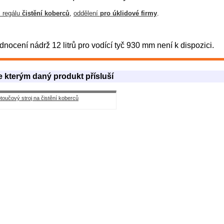
z regálu
čistění koberců
,
oddělení
pro úklidové firmy
.
ocení nádrž 12 litrů pro vodící tyč 930 mm není k dispozici.
e kterým daný produkt přísluší
oučový stroj na čistění koberců