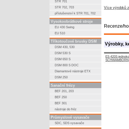
STR 701
STR 702, 703
Více výrobků 
příslušenství k STR 701, 702
Vysokoobrátkové stroje
Recenze/hodn
EU 430 Swing
EU 510
Tříkotoučové brusky DSM
Výrobky, k
DSM 430, 530
DSM 530 S
ES 420S jednokot
DSM 650 S
SCHWAMBORN
DSM 800 S DOC
Diamantové nástroje ETX
DSM 250
Sanační frézy
BEF 201, 203
BEF 250
BEF 301
nástroje do fréz
Průmyslové vysavače
SDC, SDS vysavače