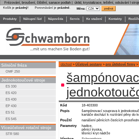
Frézování, broušení, čištění, sanace podlah | úklid, krystalizace, leštění, odsávání l stroj
Košík je
prázdný
!
Porovnávání je
prázdné
.
Měna:
Produkty
Nákupní řád
Nápověda
Servis
Ke stažení
Kontakty
Rozšíř
obchod
>
Účelové sestavy
>
pro úklidové firmy
>
Silniční fréza
OMF 250
šampónovací
Jednokotoučové stroje
ES 330
jednokotouč
ES 420
ES 430
Kód
18-403300
EP 430
Popis
šampónovací souprava k jednokotoučov
ES 51
kartáče dochází k roztírání pěny do k
ES 545
Použití
nanášení pěnících čistících prostřed
Parametry
hadice,
Víceúčelové rotační stroje
pěnící tryska,
těsnící kryt nádrže
STR 580
Výrobce
Schwamborn