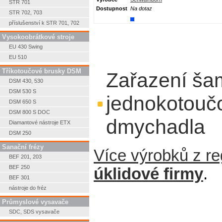
STR 701
Dostupnost
Na dotaz
STR 702, 703
příslušenství k STR 701, 702
Vysokoobrátkové stroje
EU 430 Swing
EU 510
Tříkotoučové brusky DSM
Zařazení ša
DSM 430, 530
DSM 530 S
jednokotouč
DSM 650 S
DSM 800 S DOC
dmychadla
Diamantové nástroje ETX
DSM 250
Sanační frézy
Více výrobků z r
BEF 201, 203
BEF 250
úklidové firmy
.
BEF 301
nástroje do fréz
Průmyslové vysavače
SDC, SDS vysavače