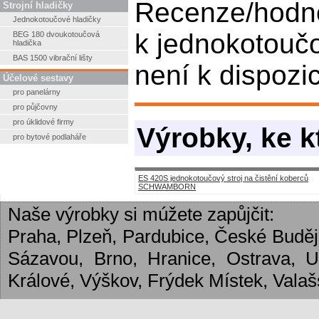
Recenze/hodn
Strojní hladičky
Jednokotoučové hladičky
k jednokotouč
BEG 180 dvoukotoučová
hladička
BAS 1500 vibrační lišty
není k dispozic
Účelové sestavy
pro panelárny
pro půjčovny
pro úklidové firmy
Výrobky, ke k
pro bytové podlaháře
ES 420S jednokotoučový stroj na čistění koberců
SCHWAMBORN
Naše výrobky si múžete zapůjčit:
Praha, Plzeň, Pardubice, České Budějo
Sázavou, Brno, Hranice, Ostrava, 
Králové, Výškov, Frýdek Místek, Valašs