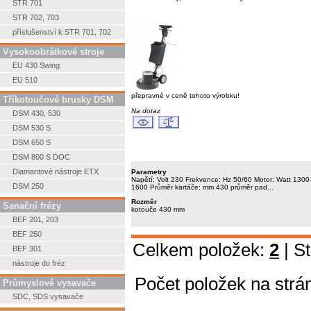
STR 701
STR 702, 703
příslušenství k STR 701, 702
Vysokoobrátkové stroje
EU 430 Swing
EU 510
přepravné v ceně tohoto výrobku!
Tříkotoučové brusky DSM
Na dotaz
DSM 430, 530
DSM 530 S
DSM 650 S
DSM 800 S DOC
Diamantové nástroje ETX
Parametry
Napětí: Volt 230 Frekvence: Hz 50/60 Motor: Watt 1300
DSM 250
1600 Průměr kartáče: mm 430 průměr pad...
Rozměr
Sanační frézy
kotouče 430 mm
BEF 201, 203
BEF 250
Celkem položek:
2
| S
BEF 301
nástroje do fréz
Počet položek na strá
Průmyslové vysavače
SDC, SDS vysavače