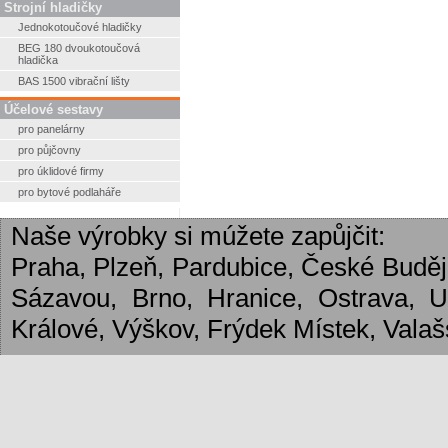
Strojní hladičky
Jednokotoučové hladičky
BEG 180 dvoukotoučová
hladička
BAS 1500 vibrační lišty
Účelové sestavy
pro panelárny
pro půjčovny
pro úklidové firmy
pro bytové podlaháře
Naše výrobky si múžete zapůjčit:
Praha, Plzeň, Pardubice, České Budějo
Sázavou, Brno, Hranice, Ostrava, 
Králové, Výškov, Frýdek Místek, Valašs