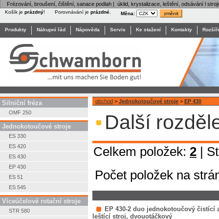
Frézování, broušení, čištění, sanace podlah | úklid, krystalizace, leštění, odsávání l stroj
Košík je
prázdný
!
Porovnávání je
prázdné
.
Měna:
Produkty
Nákupní řád
Nápověda
Servis
Ke stažení
Kontakty
Rozšíř
obchod
>
Jednokotoučové stroje
>
EP 430
Silniční fréza
OMF 250
Další rozděl
Jednokotoučové stroje
ES 330
ES 420
Celkem položek:
2
| S
ES 430
EP 430
Počet položek na strá
ES 51
ES 545
Víceúčelové rotační stroje
EP 430-2 duo jednokotoučový čistící 
STR 580
leštící stroj, dvouotáčkový