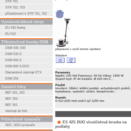
STR 701
STR 702, 703
příslušenství k STR 701, 702
Vysokoobrátkové stroje
EU 430 Swing
EU 510
Tříkotoučové brusky DSM
DSM 430, 530
přepravné v ceně tohoto výrobku!
DSM 530 S
Skladem
DSM 650 S
DSM 800 S DOC
Diamantové nástroje ETX
Parametry
Napětí: 230 Volt Frekvence: 50 Hz Výkon: 1600 W
DSM 250
Stupeň krytí: IP 44 Kartáče: Ø 420 mm Č...
Použití
Sanační frézy
broušení, čištění, leštění podlah, anhydridových potěrů,
krystalizace, vysávání, stírání, šampónován...
BEF 201, 203
Rozměr
BEF 250
D 410 (430 mm) vodící tyč 1200 mm
BEF 301
nástroje do fréz
Průmyslové vysavače
ES 42S DUO víceúčelová bruska na
SDC, SDS vysavače
podlahy