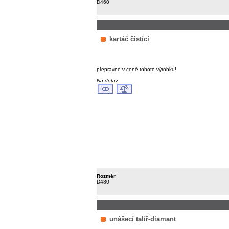
D460
kartáč čistící
přepravné v ceně tohoto výrobku!
Na dotaz
Rozměr
D480
unášecí talíř-diamant