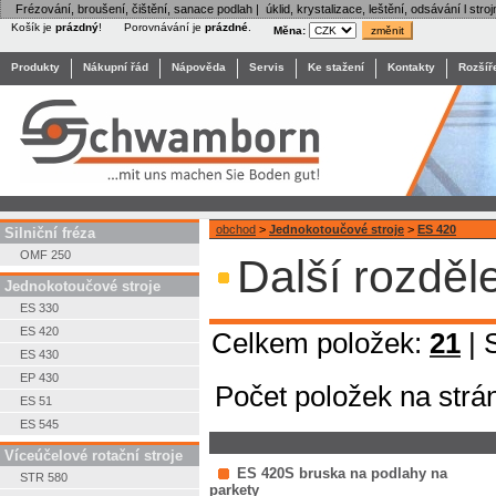
Frézování, broušení, čištění, sanace podlah | úklid, krystalizace, leštění, odsávání l stroj
Košík je
prázdný
!
Porovnávání je
prázdné
.
Měna:
Produkty
Nákupní řád
Nápověda
Servis
Ke stažení
Kontakty
Rozšíř
obchod
>
Jednokotoučové stroje
>
ES 420
Silniční fréza
OMF 250
Další rozděl
Jednokotoučové stroje
ES 330
ES 420
Celkem položek:
21
| 
ES 430
EP 430
Počet položek na strá
ES 51
ES 545
Víceúčelové rotační stroje
ES 420S bruska na podlahy na
STR 580
parkety