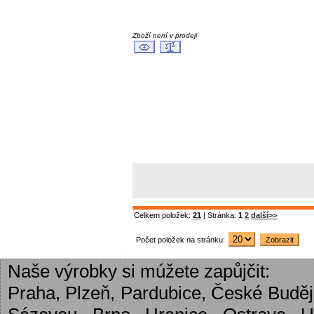
Zboží není v prodeji
Celkem položek:
21
| Stránka:
1
2
další>>
Počet položek na stránku:
Naše výrobky si múžete zapůjčit:
Praha, Plzeň, Pardubice, České Budějo