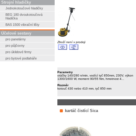
Strojní hladičky
Jednokotoučové hladičky
BEG 180 dvoukotoučová
hladička
BAS 1500 vibrační lišty
Účelové sestavy
pro panelárny
Zboží není v prodeji
pro půjčovny
pro úklidové firmy
pro bytové podlaháře
Parametry
otáčky 140/280 n/min, vodící tyč 850mm, 230V, výkon
1300/1600 W, moment 90/55 Nm, hmotnost 4...
Rozměr
kotouč 430 nebo 410 mm, tyč 850 mm
kartáč čistící Sica