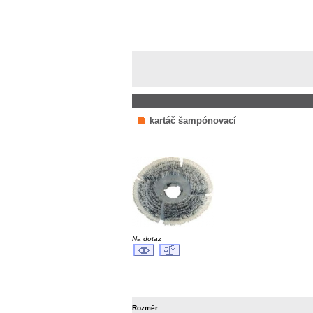
kartáč šampónovací
Na dotaz
Rozměr