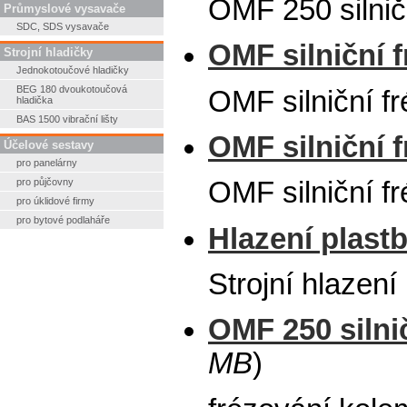
OMF 250 silni
Průmyslové vysavače
SDC, SDS vysavače
OMF silniční f
Strojní hladičky
Jednokotoučové hladičky
BEG 180 dvoukotoučová
OMF silniční f
hladička
BAS 1500 vibrační lišty
OMF silniční f
Účelové sestavy
pro panelárny
pro půjčovny
OMF silniční f
pro úklidové firmy
pro bytové podlaháře
Hlazení plast
Strojní hlazen
OMF 250 silnič
MB
)