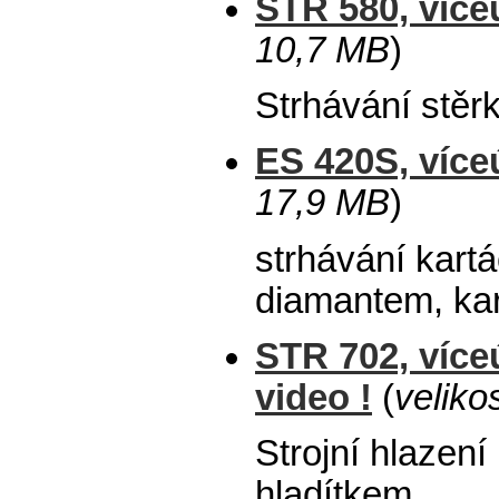
STR 580, více
10,7 MB
)
Strhávání stě
ES 420S, více
17,9 MB
)
strhávání kartá
diamantem, ka
STR 702, více
video !
(
veliko
Strojní hlazen
hladítkem