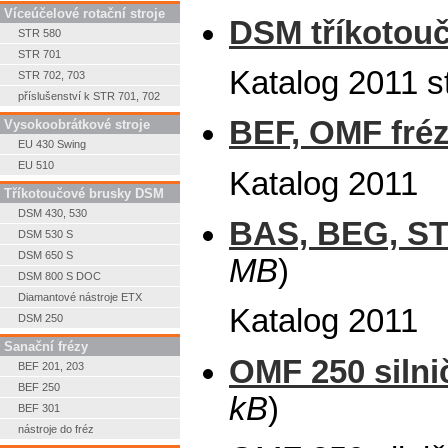
Víceúčelové rotační stroje
DSM tříkotouč
STR 580
STR 701
Katalog 2011 s
STR 702, 703
příslušenství k STR 701, 702
BEF, OMF fréz
Vysokoobrátkové stroje
EU 430 Swing
EU 510
Katalog 2011
Tříkotoučové brusky DSM
DSM 430, 530
BAS, BEG, STS
DSM 530 S
DSM 650 S
MB
)
DSM 800 S DOC
Diamantové nástroje ETX
Katalog 2011
DSM 250
Sanační frézy
OMF 250 silni
BEF 201, 203
BEF 250
kB
)
BEF 301
nástroje do fréz