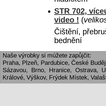
STR 702, více
video !
(
veliko
Čištění, přebr
bednění
Naše výrobky si múžete zapůjčit:
Praha, Plzeň, Pardubice, České Budějo
Sázavou, Brno, Hranice, Ostrava, 
Králové, Výškov, Frýdek Místek, Valašs