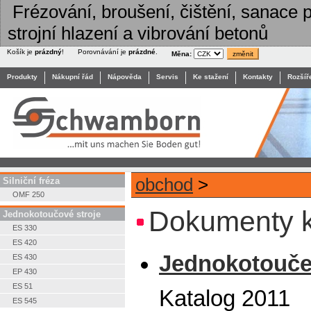
Frézování, broušení, čištění, sanace po
strojní hlazení a vibrování betonů
Košík je
prázdný
!
Porovnávání je
prázdné
.
Měna:
Produkty
Nákupní řád
Nápověda
Servis
Ke stažení
Kontakty
Rozšíř
obchod
>
Silniční fréza
OMF 250
Dokumenty k
Jednokotoučové stroje
ES 330
ES 420
Jednokotouče 
ES 430
EP 430
ES 51
Katalog 2011
ES 545