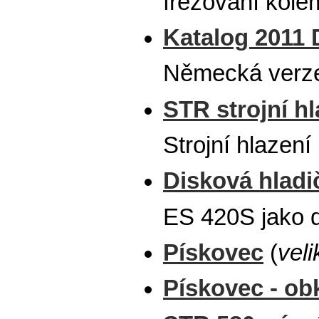
frézování kole
Katalog 2011
Německá verze
STR strojní h
Strojní hlazení
Disková hladi
ES 420S jako d
Pískovec
(
veli
Pískovec - ob