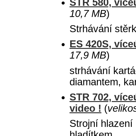
STR 580, více
10,7 MB
)
Strhávání stě
ES 420S, více
17,9 MB
)
strhávání kartá
diamantem, ka
STR 702, více
video !
(
veliko
Strojní hlazen
hladítkem