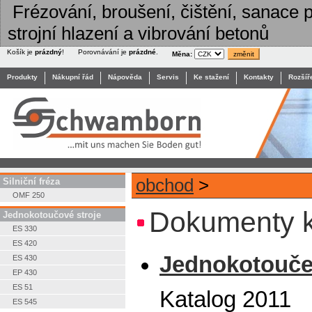
Frézování, broušení, čištění, sanace po
strojní hlazení a vibrování betonů
Košík je
prázdný
!
Porovnávání je
prázdné
.
Měna:
Produkty
Nákupní řád
Nápověda
Servis
Ke stažení
Kontakty
Rozšíř
obchod
>
Silniční fréza
OMF 250
Dokumenty k
Jednokotoučové stroje
ES 330
ES 420
Jednokotouče 
ES 430
EP 430
ES 51
Katalog 2011
ES 545