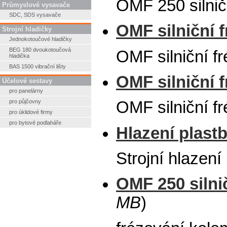
OMF 250 silni
Průmyslové vysavače
SDC, SDS vysavače
OMF silniční f
Strojní hladičky
Jednokotoučové hladičky
BEG 180 dvoukotoučová
OMF silniční f
hladička
BAS 1500 vibrační lišty
OMF silniční f
Účelové sestavy
pro panelárny
pro půjčovny
OMF silniční f
pro úklidové firmy
pro bytové podlaháře
Hlazení plast
Strojní hlazen
OMF 250 silnič
MB
)