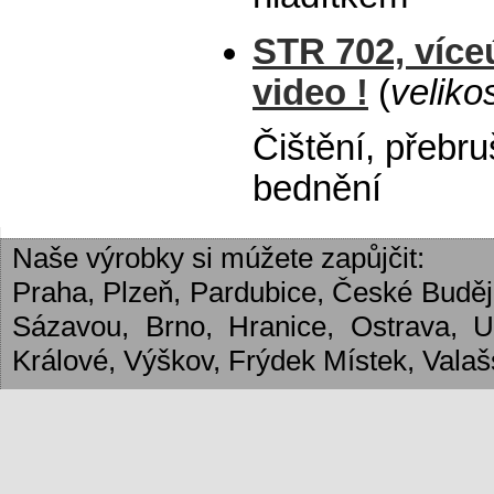
STR 702, více
video !
(
veliko
Čištění, přebr
bednění
Naše výrobky si múžete zapůjčit:
Praha, Plzeň, Pardubice, České Budějo
Sázavou, Brno, Hranice, Ostrava, 
Králové, Výškov, Frýdek Místek, Valašs