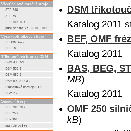
Víceúčelové rotační stroje
DSM tříkotouč
STR 580
STR 701
Katalog 2011 s
STR 702, 703
příslušenství k STR 701, 702
BEF, OMF fréz
Vysokoobrátkové stroje
EU 430 Swing
EU 510
Katalog 2011
Tříkotoučové brusky DSM
DSM 430, 530
BAS, BEG, STS
DSM 530 S
DSM 650 S
MB
)
DSM 800 S DOC
Diamantové nástroje ETX
Katalog 2011
DSM 250
Sanační frézy
OMF 250 silni
BEF 201, 203
BEF 250
kB
)
BEF 301
nástroje do fréz