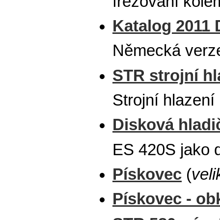
frézování kole
Katalog 2011
Německá verze
STR strojní h
Strojní hlazení
Disková hladi
ES 420S jako d
Pískovec
(
veli
Pískovec - ob