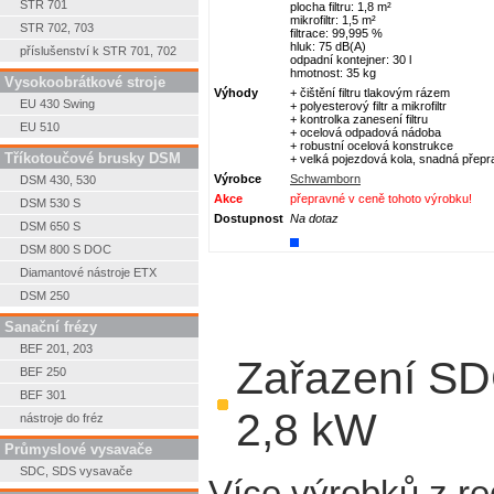
STR 701
plocha filtru: 1,8 m²
mikrofiltr: 1,5 m²
STR 702, 703
filtrace: 99,995 %
hluk: 75 dB(A)
příslušenství k STR 701, 702
odpadní kontejner: 30 l
hmotnost: 35 kg
Vysokoobrátkové stroje
Výhody
+ čištění filtru tlakovým rázem
EU 430 Swing
+ polyesterový filtr a mikrofiltr
+ kontrolka zanesení filtru
EU 510
+ ocelová odpadová nádoba
+ robustní ocelová konstrukce
Tříkotoučové brusky DSM
+ velká pojezdová kola, snadná přepr
Výrobce
Schwamborn
DSM 430, 530
Akce
přepravné v ceně tohoto výrobku!
DSM 530 S
Dostupnost
Na dotaz
DSM 650 S
DSM 800 S DOC
Diamantové nástroje ETX
DSM 250
Sanační frézy
BEF 201, 203
Zařazení SD
BEF 250
BEF 301
2,8 kW
nástroje do fréz
Průmyslové vysavače
SDC, SDS vysavače