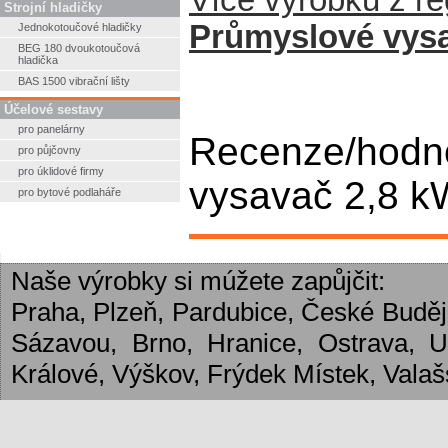
Více výrobků z r
Strojní hladičky
Průmyslové vys
Jednokotoučové hladičky
BEG 180 dvoukotoučová
hladička
BAS 1500 vibrační lišty
Účelové sestavy
pro panelárny
Recenze/hodn
pro půjčovny
pro úklidové firmy
vysavač 2,8 kW
pro bytové podlaháře
Naše výrobky si múžete zapůjčit:
Praha, Plzeň, Pardubice, České Budějo
Sázavou, Brno, Hranice, Ostrava, 
Králové, Výškov, Frýdek Místek, Valašs