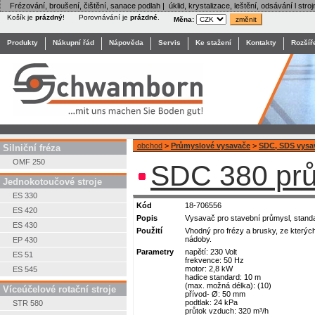
Frézování, broušení, čištění, sanace podlah | úklid, krystalizace, leštění, odsávání l stroj
Košík je
prázdný
!
Porovnávání je
prázdné
.
Měna:
Produkty
Nákupní řád
Nápověda
Servis
Ke stažení
Kontakty
Rozšíř
obchod
>
Průmyslové vysavače
>
SDC, SDS vysa
Silniční fréza
OMF 250
SDC 380 prů
Jednokotoučové stroje
ES 330
Kód
18-706556
ES 420
Popis
Vysavač pro stavební průmysl, standa
ES 430
Použití
Vhodný pro frézy a brusky, ze kterýc
nádoby.
EP 430
Parametry
napětí: 230 Volt
ES 51
frekvence: 50 Hz
motor: 2,8 kW
ES 545
hadice standard: 10 m
(max. možná délka): (10)
Víceúčelové rotační stroje
přívod- Ø: 50 mm
podtlak: 24 kPa
STR 580
průtok vzduch: 320 m³/h