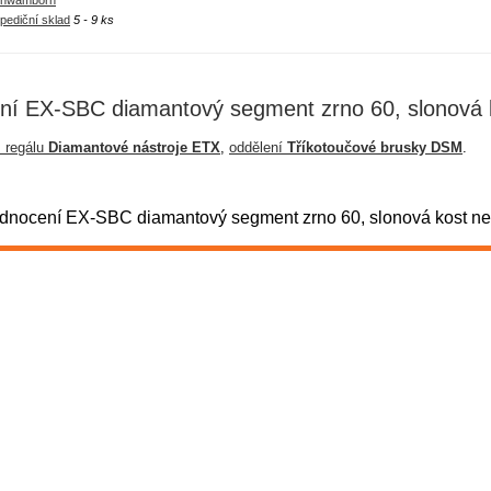
hwamborn
pediční sklad
5 - 9 ks
ní EX-SBC diamantový segment zrno 60, slonová 
z regálu
Diamantové nástroje ETX
,
oddělení
Tříkotoučové brusky DSM
.
nocení EX-SBC diamantový segment zrno 60, slonová kost není