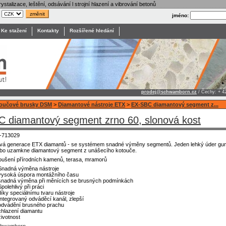
ystalizace, leštění, odsávání l strojní hlazení a vibrování betonů
:
jméno:
Ke stažení
Kontakty
Rozšířené hledání
prodej@schwamborn.cz
/ Čechy: + 4
toučové brusky DSM
>
Diamantové nástroje ETX
>
EX-SBC diamantový segment z...
 diamantový segment zrno 60, slonová kost
-713029
vá generace ETX diamantů - se systémem snadné výměny segmentů. Jeden lehký úder gu
bo uzamkne diamantový segment z unášecího kotouče.
oušení přírodních kamenů, terasa, mramorů
Snadná výměna nástroje
vysoká úspora montážního času
snadná výměna při měnících se brusných podmínkách
Spolehlivý při práci
díky speciálnímu tvaru nástroje
Integrovaný odváděcí kanál, zlepší
odvádění brusného prachu
chlazení diamantu
životnost