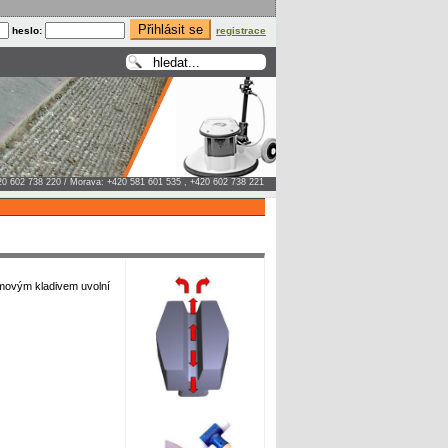
heslo:
registrace
20 602 738 220 / Morava: +420 581 601 535 , +420 602 738 221
movým kladivem uvolní