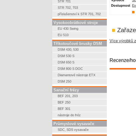
Výrobce
Sc
STR 701
Dostupnost
Ex
STR 702, 703
příslušenství k STR 701, 702
Vysokoobrátkové stroje
EU 430 Swing
Zařaze
EU 510
Více výrobků 
Tříkotoučové brusky DSM
DSM 430, 530
DSM 530 S
Recenze/hod
DSM 650 S
DSM 800 S DOC
Diamantové nástroje ETX
DSM 250
Sanační frézy
BEF 201, 203
BEF 250
BEF 301
nástroje do fréz
Průmyslové vysavače
SDC, SDS vysavače