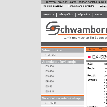
Frézování, broušení, čištění, sanace podlah | úklid, kr
Košík je
prázdný
!
Porovnávání je
prázdné
.
Měna
Produkty
Nákupní řád
Nápověda
Servis
obchod
>
Tříko
Silniční fréza
OMF 250
EX-SBC
Jednokotoučové stroje
Kód
18
ES 330
Popis
no
ne
ES 420
Použití
br
ES 430
Výhody
+ 
EP 430
= 
= 
ES 51
+ 
= 
ES 545
+ 
= 
Víceúčelové rotační stroje
= 
= 
STR 580