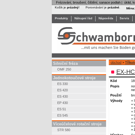
Frézování, broušení, čištění, sanace podlah | úklid, kr
Košík je
prázdný
!
Porovnávání je
prázdné
.
Měna
Produkty
Nákupní řád
Nápověda
Servis
obchod
>
Tříko
Silniční fréza
OMF 250
EX-HC 
Jednokotoučové stroje
Kód
18
ES 330
Popis
no
ne
ES 420
Použití
br
ES 430
Výhody
+ 
EP 430
= 
= 
ES 51
+ 
= 
ES 545
+ 
= 
Víceúčelové rotační stroje
= 
= 
STR 580