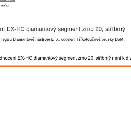
hwamborn
 dotaz
ní EX-HC diamantový segment zrno 20, stříbrný
z regálu
Diamantové nástroje ETX
,
oddělení
Tříkotoučové brusky DSM
.
nocení EX-HC diamantový segment zrno 20, stříbrný není k dis