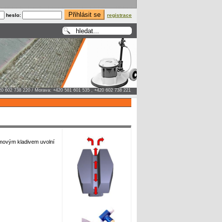
heslo:
registrace
20 602 738 220 / Morava: +420 581 601 535 , +420 602 738 221
movým kladivem uvolní