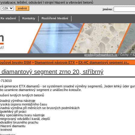
ystalizace, leštění, odsávání l strojní hlazení a vibrování betonů
:
jméno:
Ke stažení
Kontakty
Rozšířené hledání
prodej@schwamborn.cz
/ Čechy: + 4
toučové brusky DSM
>
Diamantové nástroje ETX
>
EX-HC diamantový segment zr...
diamantový segment zrno 20, stříbrný
-713010
vá generace ETX diamantů - se systémem snadné výměny segmentů. Jeden lehký úder gu
bo uzamkne diamantový segment z unášecího kotouče.
oušení tvrdých tvrdých betonů
Snadná výměna nástroje
vysoká úspora montážního času
snadná výměna při měnících se brusných podmínkách
Spolehlivý při práci
díky speciálnímu tvaru nástroje
Integrovaný odváděcí kanál, zlepší
odvádění brusného prachu
chlazení diamantu
životnost