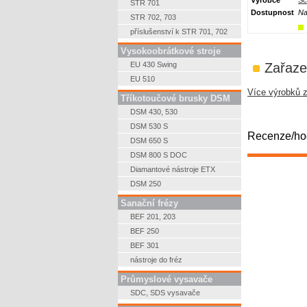
Výrobce
Sc
STR 701
Dostupnost
Na
STR 702, 703
příslušenství k STR 701, 702
Vysokoobrátkové stroje
EU 430 Swing
Zařaze
EU 510
Více výrobků 
Tříkotoučové brusky DSM
DSM 430, 530
DSM 530 S
Recenze/hod
DSM 650 S
DSM 800 S DOC
Diamantové nástroje ETX
DSM 250
Sanační frézy
BEF 201, 203
BEF 250
BEF 301
nástroje do fréz
Průmyslové vysavače
SDC, SDS vysavače