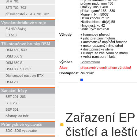
STR 701
průměr padu: mm 430
Otáčky: min-1 400
STR 702, 703
přítlak: g/cm² 165 - 330
příslušenství k STR 701, 702
Moment: Nm 50/37
Délka kabelu: m 12
Hladina hluku: db(A) 58
Vysokoobrátkové stroje
Hmotnost: kg 42
EU 430 Swing
Vodící tyč: mm 850
Výhody
+ řemenový převod
EU 510
+ jistič přetížení motoru
+ automatické napínání řemene
Tříkotoučové brusky DSM
+ motor usazený mimo střed
+ dostupnost ke stěně
DSM 430, 530
+ rukojeť se zásuvkou na madlu
DSM 530 S
+ velká transportní kola
Výrobce
Schwamborn
DSM 650 S
Akce
přepravné v ceně tohoto výrobku!
DSM 800 S DOC
Dostupnost
Na dotaz
Diamantové nástroje ETX
DSM 250
Sanační frézy
BEF 201, 203
BEF 250
BEF 301
Zařazení EP
nástroje do fréz
Průmyslové vysavače
čistící a leš
SDC, SDS vysavače