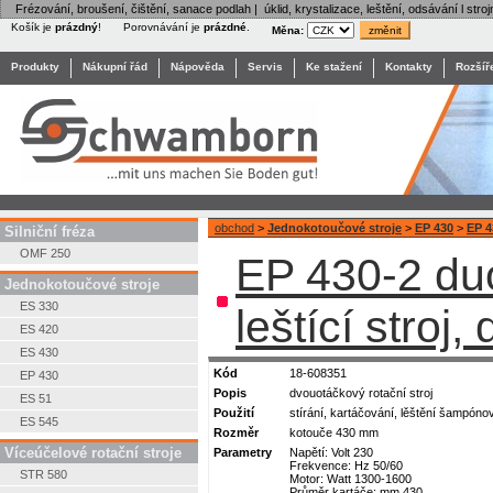
Frézování, broušení, čištění, sanace podlah | úklid, krystalizace, leštění, odsávání l stroj
Košík je
prázdný
!
Porovnávání je
prázdné
.
Měna:
Produkty
Nákupní řád
Nápověda
Servis
Ke stažení
Kontakty
Rozšíř
obchod
>
Jednokotoučové stroje
>
EP 430
>
EP 4
Silniční fréza
OMF 250
EP 430-2 duo
Jednokotoučové stroje
ES 330
leštící stroj
ES 420
ES 430
Kód
18-608351
EP 430
Popis
dvouotáčkový rotační stroj
ES 51
Použití
stírání, kartáčování, lěštění šampóno
ES 545
Rozměr
kotouče 430 mm
Víceúčelové rotační stroje
Parametry
Napětí: Volt 230
Frekvence: Hz 50/60
STR 580
Motor: Watt 1300-1600
Průměr kartáče: mm 430