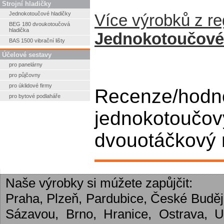
Strojní hladičky
Jednokotoučové hladičky
Více výrobků z r
BEG 180 dvoukotoučová
hladička
Jednokotoučové 
BAS 1500 vibrační lišty
Účelové sestavy
pro panelárny
pro půjčovny
pro úklidové firmy
Recenze/hodn
pro bytové podlaháře
jednokotoučový 
dvouotáčkový n
Naše výrobky si múžete zapůjčit:
Praha, Plzeň, Pardubice, České Budějo
Sázavou, Brno, Hranice, Ostrava, 