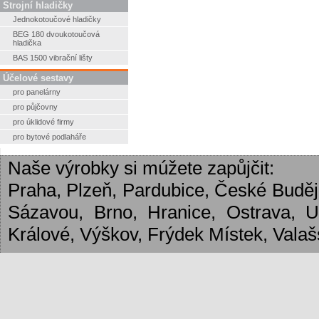
Strojní hladičky
Jednokotoučové hladičky
BEG 180 dvoukotoučová
hladička
BAS 1500 vibrační lišty
Účelové sestavy
pro panelárny
pro půjčovny
pro úklidové firmy
pro bytové podlaháře
Naše výrobky si múžete zapůjčit:
Praha, Plzeň, Pardubice, České Budějo
Sázavou, Brno, Hranice, Ostrava, 
Králové, Výškov, Frýdek Místek, Valašs