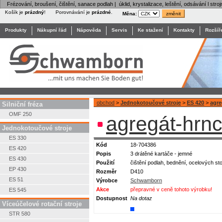
Frézování, broušení, čištění, sanace podlah | úklid, krystalizace, leštění, odsávání l stroj
Košík je
prázdný
!
Porovnávání je
prázdné
.
Měna:
Produkty
Nákupní řád
Nápověda
Servis
Ke stažení
Kontakty
Rozšíř
obchod
>
Jednokotoučové stroje
>
ES 420
>
agre
Silniční fréza
OMF 250
agregát-hrnc
Jednokotoučové stroje
ES 330
Kód
18-704386
ES 420
Popis
3 drátěné kartáče - jemné
ES 430
Použití
čištění podlah, bednění, ocelových sto
EP 430
Rozměr
D410
ES 51
Výrobce
Schwamborn
Akce
přepravné v ceně tohoto výrobku!
ES 545
Dostupnost
Na dotaz
Víceúčelové rotační stroje
STR 580