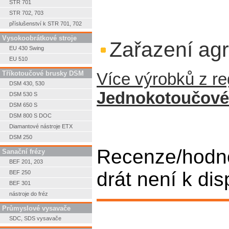
STR 701
STR 702, 703
příslušenství k STR 701, 702
Vysokoobrátkové stroje
Zařazení agr
EU 430 Swing
EU 510
Tříkotoučové brusky DSM
Více výrobků z r
DSM 430, 530
Jednokotoučové 
DSM 530 S
DSM 650 S
DSM 800 S DOC
Diamantové nástroje ETX
DSM 250
Recenze/hodno
Sanační frézy
BEF 201, 203
drát není k dis
BEF 250
BEF 301
nástroje do fréz
Průmyslové vysavače
SDC, SDS vysavače