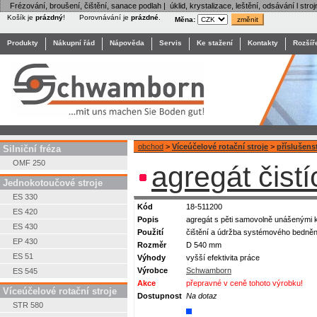
Frézování, broušení, čištění, sanace podlah | úklid, krystalizace, leštění, odsávání l stroj
Košík je
prázdný
!
Porovnávání je
prázdné
.
Měna:
Produkty
Nákupní řád
Nápověda
Servis
Ke stažení
Kontakty
Rozšíř
obchod
>
Víceúčelové rotační stroje
>
příslušens
Silniční fréza
OMF 250
agregát čist
Jednokotoučové stroje
ES 330
Kód
18-511200
ES 420
Popis
agregát s pěti samovolně unášenými k
ES 430
Použití
čištění a údržba systémového bednění
EP 430
Rozměr
D 540 mm
ES 51
Výhody
vyšší efektivita práce
Výrobce
Schwamborn
ES 545
Akce
přepravné v ceně tohoto výrobku!
Víceúčelové rotační stroje
Dostupnost
Na dotaz
STR 580