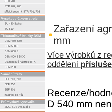
STR 701
STR 702, 703
příslušenství k STR 701, 702
Vysokoobrátkové stroje
EU 430 Swing
Zařazení agr
EU 510
Tříkotoučové brusky DSM
mm
DSM 430, 530
DSM 530 S
DSM 650 S
Více výrobků z r
DSM 800 S DOC
oddělení
přísluše
Diamantové nástroje ETX
DSM 250
Sanační frézy
BEF 201, 203
BEF 250
Recenze/hodno
BEF 301
nástroje do fréz
D 540 mm není 
Průmyslové vysavače
SDC, SDS vysavače