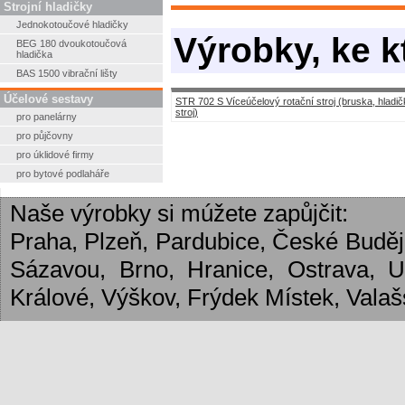
Strojní hladičky
Jednokotoučové hladičky
Výrobky, ke k
BEG 180 dvoukotoučová
hladička
BAS 1500 vibrační lišty
Účelové sestavy
STR 702 S Víceúčelový rotační stroj (bruska, hladičk
stroj)
pro panelárny
pro půjčovny
pro úklidové firmy
pro bytové podlaháře
Naše výrobky si múžete zapůjčit:
Praha, Plzeň, Pardubice, České Budějo
Sázavou, Brno, Hranice, Ostrava, 
Králové, Výškov, Frýdek Místek, Valašs