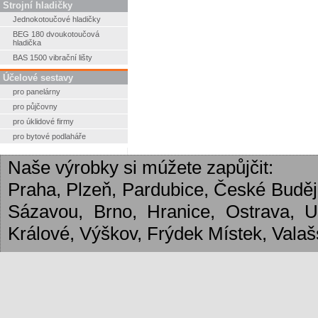
Strojní hladičky
Jednokotoučové hladičky
BEG 180 dvoukotoučová
hladička
BAS 1500 vibrační lišty
Účelové sestavy
pro panelárny
pro půjčovny
pro úklidové firmy
pro bytové podlaháře
Naše výrobky si múžete zapůjčit:
Praha, Plzeň, Pardubice, České Budějo
Sázavou, Brno, Hranice, Ostrava, 
Králové, Výškov, Frýdek Místek, Valašs