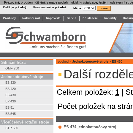
Frézování, broušení, čištění, sanace podlah | úklid, krystalizace, leštění, odsávání l stroj
Košík je
prázdný
!
Porovnávání je
prázdné
.
Měna:
Produkty
Nákupní řád
Nápověda
Servis
Ke stažení
Kontakty
Rozšíř
obchod
>
Jednokotoučové stroje
>
ES 430
Silniční fréza
OMF 250
Další rozděl
Jednokotoučové stroje
ES 330
ES 420
Celkem položek:
1
| S
ES 430
EP 430
Počet položek na strá
ES 51
ES 545
Víceúčelové rotační stroje
ES 434 jednokotoučový stroj
STR 580