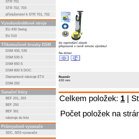
STR 701
STR 702, 703
příslušenství k STR 701, 702
Vysokoobrátkové stroje
EU 430 Swing
EU 510
do vyprodání zásob
Tříkotoučové brusky DSM
přepravné v ceně tohoto výrobku!
DSM 430, 530
Na dotaz
DSM 530 S
DSM 650 S
DSM 800 S DOC
Diamantové nástroje ETX
Rozměr
430 mm
DSM 250
Sanační frézy
Celkem položek:
1
| S
BEF 201, 203
BEF 250
Počet položek na strá
BEF 301
nástroje do fréz
Průmyslové vysavače
SDC, SDS vysavače