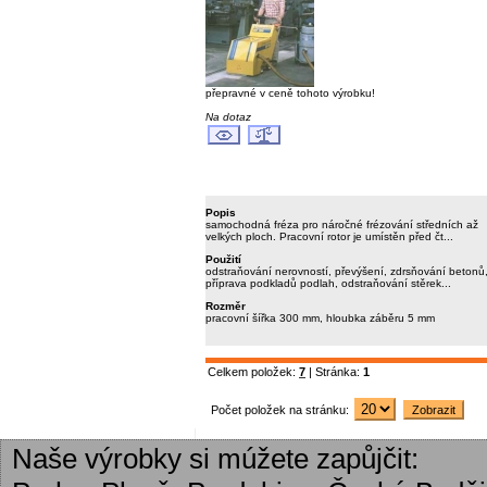
přepravné v ceně tohoto výrobku!
Na dotaz
Popis
samochodná fréza pro náročné frézování středních až
velkých ploch. Pracovní rotor je umístěn před čt...
Použití
odstraňování nerovností, převýšení, zdrsňování betonů
příprava podkladů podlah, odstraňování stěrek...
Rozměr
pracovní šířka 300 mm, hloubka záběru 5 mm
Celkem položek:
7
| Stránka:
1
Počet položek na stránku:
Naše výrobky si múžete zapůjčit: