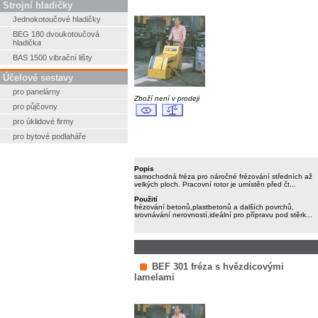
Strojní hladičky
Jednokotoučové hladičky
BEG 180 dvoukotoučová
hladička
BAS 1500 vibrační lišty
Účelové sestavy
pro panelárny
Zboží není v prodeji
pro půjčovny
pro úklidové firmy
pro bytové podlaháře
Popis
samochodná fréza pro náročné frézování středních až
velkých ploch. Pracovní rotor je umístěn před čt...
Použití
frézování betonů,plastbetonů a dalších povrchů,
srovnávání nerovností,ideální pro přípravu pod stěrk...
BEF 301 fréza s hvězdicovými
lamelami