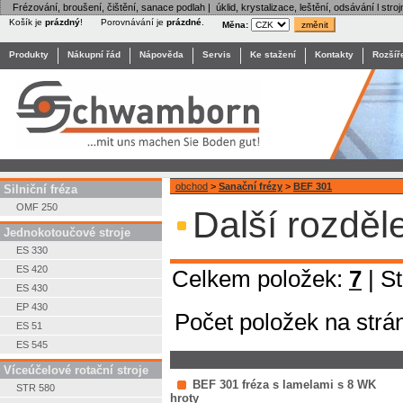
Frézování, broušení, čištění, sanace podlah | úklid, krystalizace, leštění, odsávání l stroj
Košík je
prázdný
!
Porovnávání je
prázdné
.
Měna:
Produkty
Nákupní řád
Nápověda
Servis
Ke stažení
Kontakty
Rozšíř
obchod
>
Sanační frézy
>
BEF 301
Silniční fréza
OMF 250
Další rozděl
Jednokotoučové stroje
ES 330
ES 420
Celkem položek:
7
| S
ES 430
EP 430
Počet položek na strá
ES 51
ES 545
Víceúčelové rotační stroje
BEF 301 fréza s lamelami s 8 WK
STR 580
hroty