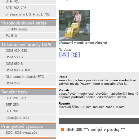
STR 701
STR 702, 703
příslušenství k STR 701, 702
Vysokoobrátkové stroje
EU 430 Swing
EU 510
přepravné v ceně tohoto výrobku!
Tříkotoučové brusky DSM
Na dotaz
DSM 430, 530
DSM 530 S
DSM 650 S
DSM 800 S DOC
Diamantové nástroje ETX
Popis
samochodná fréza pro náročné frézování středních až
DSM 250
velkých ploch. Pracovní rotor je umístěn před čt...
Použití
Sanační frézy
odstraňování nerovností, převýšení, zdrsňování betonů
příprava podkladů podlah, odstraňování stěrek...
BEF 201, 203
Rozměr
BEF 250
pracovní šířka 300 mm, hloubka záběru 5 mm
BEF 301
nástroje do fréz
Průmyslové vysavače
BEF 300 ***není již v prodeji***
SDC, SDS vysavače