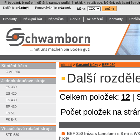
Frézování, broušení, čištění, sanace podlah | úklid, krystalizace, leštění, odsávání l stroj
Košík je
prázdný
!
Porovnávání je
prázdné
.
Měna:
Produkty
Nákupní řád
Nápověda
Servis
Ke stažení
Kontakty
Rozšíř
obchod
>
Sanační frézy
>
BEF 250
Silniční fréza
OMF 250
Další rozděl
Jednokotoučové stroje
ES 330
ES 420
Celkem položek:
12
| 
ES 430
EP 430
Počet položek na strá
ES 51
ES 545
Víceúčelové rotační stroje
BEF 250 fréza s lamelami s 8-mi s W
STR 580
hroty