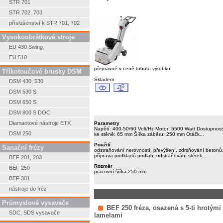
STR 701
STR 702, 703
příslušenství k STR 701, 702
Vysokoobrátkové stroje
EU 430 Swing
EU 510
přepravné v ceně tohoto výrobku!
Tříkotoučové brusky DSM
Skladem
DSM 430, 530
DSM 530 S
DSM 650 S
DSM 800 S DOC
Diamantové nástroje ETX
Parametry
Napětí: 400-50/60 Volt/Hz Motor: 5500 Watt Dostupnost
DSM 250
ke stěně: 65 mm Šířka záběru: 250 mm Otáčk...
Použití
Sanační frézy
odstraňování nerovností, převýšení, zdrsňování betonů
příprava podkladů podlah, odstraňování stěrek...
BEF 201, 203
Rozměr
BEF 250
pracovní šířka 250 mm
BEF 301
nástroje do fréz
Průmyslové vysavače
BEF 250 fréza, osazená s 5-ti hrotými
SDC, SDS vysavače
lamelami