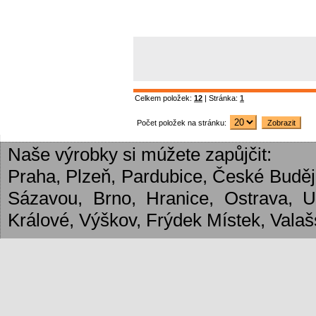
Celkem položek:
12
| Stránka:
1
Počet položek na stránku:
Naše výrobky si múžete zapůjčit:
Praha, Plzeň, Pardubice, České Budějo
Sázavou, Brno, Hranice, Ostrava, 
Králové, Výškov, Frýdek Místek, Valašs