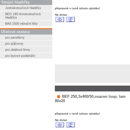
Strojní hladičky
Jednokotoučové hladičky
přepravné v ceně tohoto výrobku!
BEG 180 dvoukotoučová
Na dotaz
hladička
BAS 1500 vibrační lišty
Účelové sestavy
pro panelárny
pro půjčovny
pro úklidové firmy
pro bytové podlaháře
BEF 250,3x400/50,osazen loup. lam
80x20
přepravné v ceně tohoto výrobku!
Na dotaz