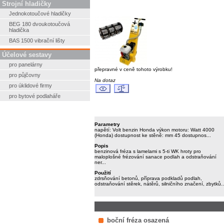
Strojní hladičky
Jednokotoučové hladičky
BEG 180 dvoukotoučová
hladička
BAS 1500 vibrační lišty
Účelové sestavy
pro panelárny
přepravné v ceně tohoto výrobku!
pro půjčovny
Na dotaz
pro úklidové firmy
pro bytové podlaháře
Parametry
napětí: Volt benzin Honda výkon motoru: Watt 4000
(Honda) dostupnost ke stěně: mm 45 dostupnos...
Popis
benzinová fréza s lamelami s 5-ti WK hroty pro
maloplošné frézování sanace podlah a odstraňování
ner...
Použití
zdrsňování betonů, příprava podkladů podlah,
odstraňování stěrek, nátěrů, silničního značení, zbytků..
boční fréza osazená