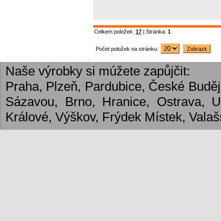
Celkem položek:
17
| Stránka:
1
Počet položek na stránku:
Naše výrobky si múžete zapůjčit:
Praha, Plzeň, Pardubice, České Budějo
Sázavou, Brno, Hranice, Ostrava, 
Králové, Výškov, Frýdek Místek, Valašs