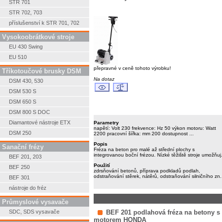
STR 701
STR 702, 703
příslušenství k STR 701, 702
Vysokoobrátkové stroje
EU 430 Swing
EU 510
přepravné v ceně tohoto výrobku!
Tříkotoučové brusky DSM
Na dotaz
DSM 430, 530
DSM 530 S
DSM 650 S
DSM 800 S DOC
Diamantové nástroje ETX
Parametry
napětí: Volt 230 frekvence: Hz 50 výkon motoru: Watt
DSM 250
2200 pracovní šířka: mm 200 dostupnost ...
Popis
Sanační frézy
Fréza na beton pro malé až střední plochy s
integrovanou boční frézou. Nízké těžiště stroje umožňuj.
BEF 201, 203
Použití
BEF 250
zdrsňování betonů, příprava podkladů podlah,
odstraňování stěrek, nátěrů, odstraňování silničního zn.
BEF 301
nástroje do fréz
Průmyslové vysavače
SDC, SDS vysavače
BEF 201 podlahová fréza na betony s
motorem HONDA