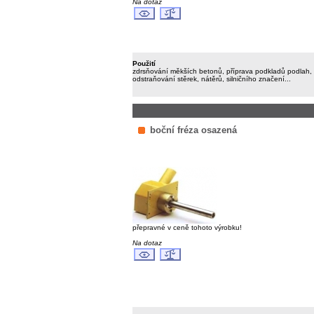
Na dotaz
Použití
zdrsňování měkších betonů, příprava podkladů podlah,
odstraňování stěrek, nátěrů, silničního značení...
boční fréza osazená
přepravné v ceně tohoto výrobku!
Na dotaz