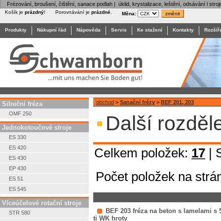
Frézování, broušení, čištění, sanace podlah | úklid, krystalizace, leštění, odsávání l stroj
Košík je
prázdný
!
Porovnávání je
prázdné
.
Měna:
Produkty
Nákupní řád
Nápověda
Servis
Ke stažení
Kontakty
Rozšíř
obchod
>
Sanační frézy
>
BEF 201, 203
Silniční fréza
OMF 250
Další rozděl
Jednokotoučové stroje
ES 330
ES 420
Celkem položek:
17
| 
ES 430
EP 430
Počet položek na strá
ES 51
ES 545
Víceúčelové rotační stroje
BEF 203 fréza na beton s lamelami s 
STR 580
ti WK hroty